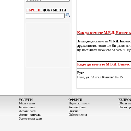
ТЪРСЕНЕ
ДОКУМЕНТИ
Как да вземете М.Б.Д. Бизнес 
За кандидатстване за
М.Б.Д. Бизнес
дружеството, които ще Ви разяснят 
ще попълните искането за заем и ще
Къде да вземете М.Б.Д. Бизнес
Русе
Русе, ул. "Ангел Кънчев" № 15
УСЛУГИ
ОФЕРТИ
ВЪПРО
Малък заем
Недвиж. имоти
Общи въ
Бизнес заем
Автомобили
Често с
Делови заем
Оказион
Аванс - заплата
Обезпечения
Земеделски заем