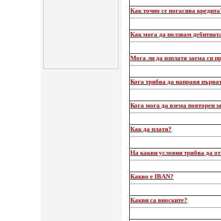
Как точно се погасява кредита
Как мога да ползвам дебитнат
Мога ли да изплатя заема си п
Кога трябва да направя първа
Кога мога да взема повторен з
Как да платя?
На какви условия трябва да от
Какво е IBAN?
Какви са вноските?