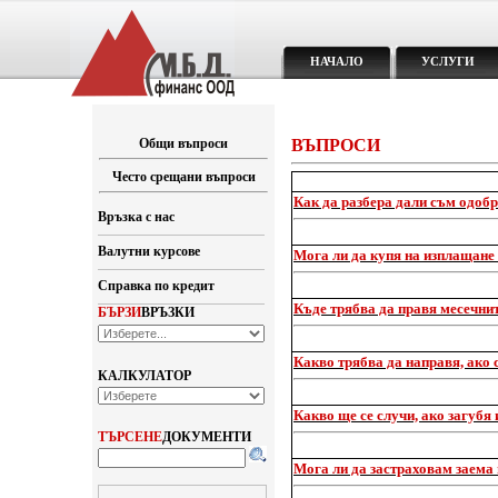
НАЧАЛО
УСЛУГИ
Общи въпроси
ВЪПРОСИ
Често срещани въпроси
Как да разбера дали съм одоб
Връзка с нас
Валутни курсове
Мога ли да купя на изплащане 
Справка по кредит
Къде трябва да правя месечни
БЪРЗИ
ВРЪЗКИ
Какво трябва да направя, ако
КАЛКУЛАТОР
Какво ще се случи, ако загубя
ТЪРСЕНЕ
ДОКУМЕНТИ
Мога ли да застраховам заема 