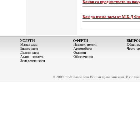
Какви са предимствата на поку
Как да взема заем от М.Б.Д Ф
УСЛУГИ
ОФЕРТИ
ВЪПРО
Малък заем
Недвиж. имоти
Общи въ
Бизнес заем
Автомобили
Често с
Делови заем
Оказион
Аванс - заплата
Обезпечения
Земеделски заем
© 2009 mbdfinance.com Всички права запазени. Използване