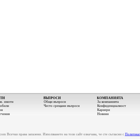
ТИ
ВЪПРОСИ
КОМПАНИЯТА
ж. имоти
Общи въпроси
За компанията
обили
Често срещани въпроси
Конфиденциалност
он
Кариери
ечения
Новини
om Всички права запазени. Използването на този сайт означава, че сте съгласни с
Политикат