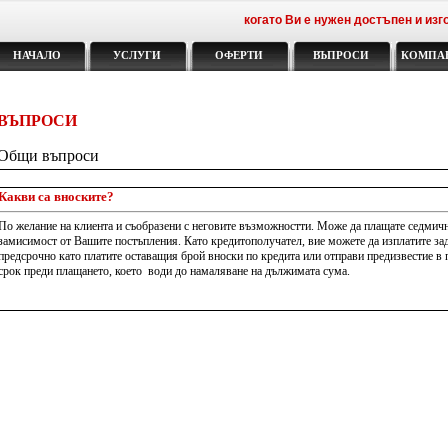
когато Ви е нужен достъпен и изго
НАЧАЛО
УСЛУГИ
ОФЕРТИ
ВЪПРОСИ
КОМПА
ВЪПРОСИ
Общи въпроси
Какви са вноските?
По желание на клиента и съобразени с неговите възможностти. Може да плащате седмичн
замисимост от Вашите постъпления. Като кредитополучател, вие можете да изплатите за
предсрочно като платите оставащия брой вноски по кредита или отправи предизвестие в
срок преди плащането, което води до намаляване на дължимата сума.