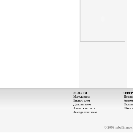
УСЛУГИ
ОФЕР
Малък заем
Недви
Бизнес заем
Автом
Делови заем
Окази
Аванс - заплата
Обезп
Земеделски заем
© 2009 mbdfinance.c