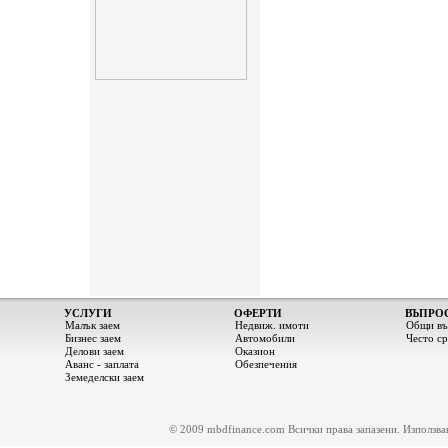
УСЛУГИ
ОФЕРТИ
ВЪПРО
Малък заем
Недвиж. имоти
Общи въ
Бизнес заем
Автомобили
Често с
Делови заем
Оказион
Аванс - заплата
Обезпечения
Земеделски заем
© 2009 mbdfinance.com Всички права запазени. Използване