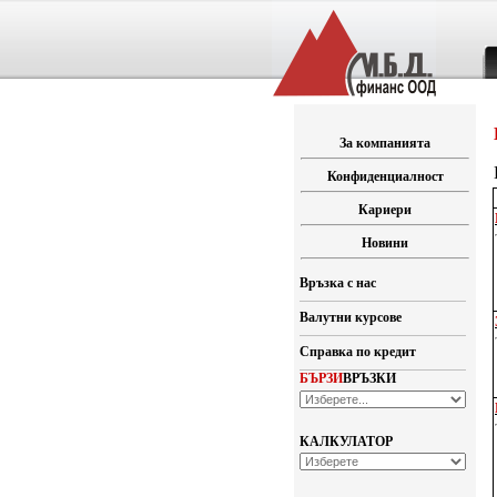
За компанията
Конфиденциалност
Кариери
Новини
Връзка с нас
Валутни курсове
Справка по кредит
БЪРЗИ
ВРЪЗКИ
КАЛКУЛАТОР