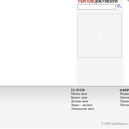
ТЪРСЕНЕ
ДОКУМЕНТИ
УСЛУГИ
ОФЕР
Малък заем
Недви
Бизнес заем
Автом
Делови заем
Окази
Аванс - заплата
Обезп
Земеделски заем
© 2009 mbdfinance.c