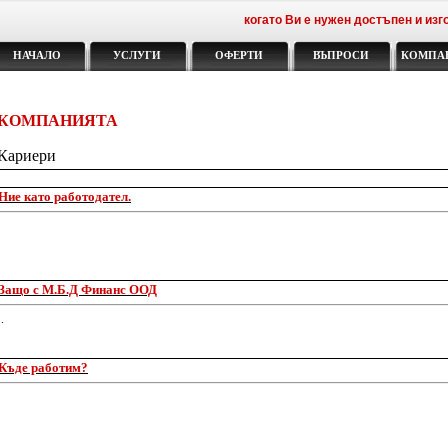
когато Ви е нужен достъпен и изго
НАЧАЛО
УСЛУГИ
ОФЕРТИ
ВЪПРОСИ
КОМПА
КОМПАНИЯТА
Кариери
Ние като работодател.
Защо с М.Б.Д Финанс ООД
.
Къде работим?