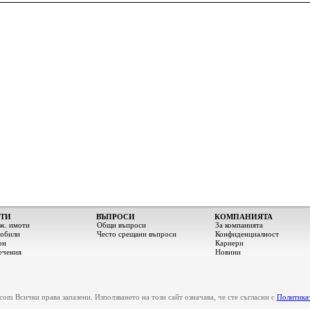
ТИ
ВЪПРОСИ
КОМПАНИЯТА
ж. имоти
Общи въпроси
За компанията
обили
Често срещани въпроси
Конфиденциалност
он
Кариери
ечения
Новини
om Всички права запазени. Използването на този сайт означава, че сте съгласни с
Политикат