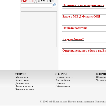
ТЪРСЕНЕ
ДОКУМЕНТИ
Политиката на поверителност
Защо с М.Б.Д Финанс ООД
Нашата политика
Къде работим?
Откриване на нов офис в гр. Б
УСЛУГИ
ОФЕРТИ
ВЪПРО
Малък заем
Недвиж. имоти
Общи въ
Бизнес заем
Автомобили
Често с
Делови заем
Оказион
Аванс - заплата
Обезпечения
Земеделски заем
© 2009 mbdfinance.com Всички права запазени. Използване