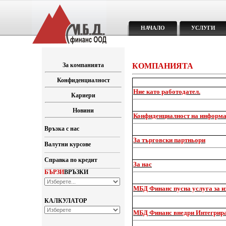
НАЧАЛО
УСЛУГИ
За компанията
КОМПАНИЯТА
Конфиденциалност
Ние като работодател.
Кариери
Новини
Конфиденциалност на информ
Връзка с нас
За търговски партньори
Валутни курсове
Справка по кредит
За нас
БЪРЗИ
ВРЪЗКИ
МБД Финанс пусна услуга за и
КАЛКУЛАТОР
МБД Финанс внедри Интегрир