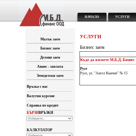
НАЧАЛО
УСЛУГИ
УСЛУГИ
Малък заем
Бизнес заем
Бизнес заем
Делови заем
Къде да вземете М.Б.Д. Бизнес
Аванс - заплата
Русе
Русе, ул. "Ангел Кънчев" № 15
Земеделски заем
Връзка с нас
Валутни курсове
Справка по кредит
БЪРЗИ
ВРЪЗКИ
КАЛКУЛАТОР