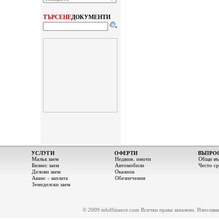
ТЪРСЕНЕ
ДОКУМЕНТИ
УСЛУГИ
ОФЕРТИ
ВЪПРО
Малък заем
Недвиж. имоти
Общи въ
Бизнес заем
Автомобили
Често с
Делови заем
Оказион
Аванс - заплата
Обезпечения
Земеделски заем
© 2009 mbdfinance.com Всички права запазени. Използване