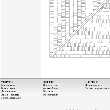
УСЛУГИ
ОФЕРТИ
ВЪПРОСИ
Малък заем
Недвиж. имоти
Общи въпроси
Бизнес заем
Автомобили
Често срещани въпр
Делови заем
Оказион
Аванс - заплата
Обезпечения
Земеделски заем