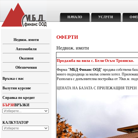
НАЧАЛО
УСЛУГИ
ОФЕ
ОФЕРТИ
Недвиж. имоти
Недвиж. имоти
Автомобили
Оказион
Продажба на вила с. Бели Осъм Троянско.
Обезпечения
Фирма "
МБД Финанс ООД
" продава собствена баз
много подходяща за малък семеен хотел. Прилежащ
Връзка с нас
Разполага с допълнителна постройка от 70кв.м. по
Валутни курсове
ЦЕНАТА НА БАЗАТА С ПРИЛЕЖАЩИЯ ТЕРЕН Е 
Справка по кредит
БЪРЗИ
ВРЪЗКИ
КАЛКУЛАТОР