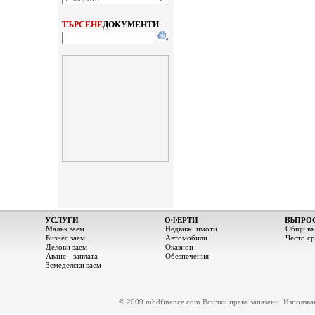
ТЪРСЕНЕ
ДОКУМЕНТИ
УСЛУГИ
ОФЕРТИ
ВЪПРО
Малък заем
Недвиж. имоти
Общи въ
Бизнес заем
Автомобили
Често с
Делови заем
Оказион
Аванс - заплата
Обезпечения
Земеделски заем
© 2009 mbdfinance.com Всички права запазени. Използване