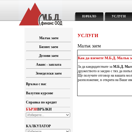
НАЧАЛО
УСЛУГИ
УСЛУГИ
Малък заем
Малък заем
Бизнес заем
Делови заем
Как да вземете М.Б.Д. Малък 
Аванс - заплата
За да кандидатствате за
М.Б.Д. Мал
дружеството и заедно с тях да попъл
Земеделски заем
Ще получите отговор на вашата молб
разположение, в открита на Ваше и
Връзка с нас
Валутни курсове
Справка по кредит
БЪРЗИ
ВРЪЗКИ
КАЛКУЛАТОР